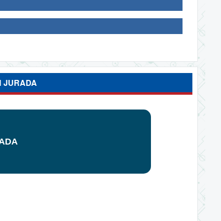
N JURADA
RADA