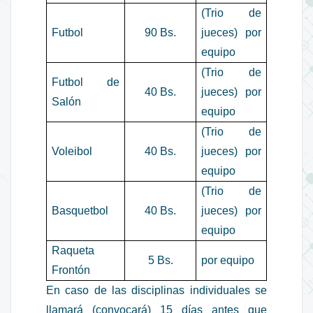
(Trio de
Futbol
90 Bs.
jueces) por
equipo
(Trio de
Futbol de
40 Bs.
jueces) por
Salón
equipo
(Trio de
Voleibol
40 Bs.
jueces) por
equipo
(Trio de
Basquetbol
40 Bs.
jueces) por
equipo
Raqueta
5 Bs.
por equipo
Frontón
En caso de las disciplinas individuales se
llamará (convocará) 15 días antes que