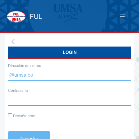
FUL
LOGIN
Dirección de correo
Contraseña
Recuérdame
Acceder