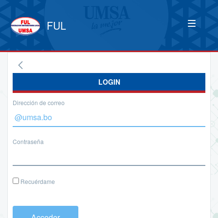
FUL
LOGIN
Dirección de correo
Contraseña
Recuérdame
Acceder